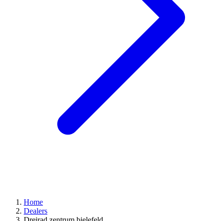
Home
Dealers
Dreirad zentrum bielefeld