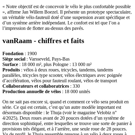
« Notre objectif est de concevoir le vélo le plus confortable possible
», affirme Jan Willem Boezel. Il présente un prototype spectaculaire,
un véritable vélo-fauteuil doté d’une suspension avant spécifique et
d’un système arrière indépendant. Le confort est tel que l’on a
l’impression de flotter au-dessus des pavés.
vanRaam -
chiffres et faits
Fondation
: 1900
Siège social
: Varsseveld, Pays-Bas
Surface
: 18 000 m², plus Pologne : 13 000 m²
Produits
: vélos à deux roues, tricycles, tandems, tandems
parallèles, tricycles type scooter, vélos électriques avec poignée
d’accélération, vélos pour fauteuil roulant, vélos de transport
Collaborateurs et collaboratrices
: 330
Production annuelle de vélos
: 18 000 unités
On ne sait pas encore si, quand et comment ce vélo sera produit en
série. Ce qui est certain, c’est qu’un autre modèle important est
désormais disponible : le Thuja (voir le magazine Velobiz n°
4/2025). Deux roues avant de 20 pouces dotées d’un système de
direction sophistiqué, entre lesquelles se trouve une sorte de panier à
provisions très élégant, et à l’arrière, une seule roue de 28 pouces.
Vu de profil, le Thuja ressemble presque à un vélo à deux roues à