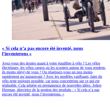
« Si cela n’a pas encore été inventé, nous
l’inventerons »
Avez-vous des doutes quant à votre équilibre à vélo ? Les vélos
électriques, les vélos cargos ou les scooters autour de vous rendent-
ils moins sûr(e) de vous ? Ou réagissez-vous un peu moins
rapidement qu’auparavant ? Avec les modèles vanRaam, faire du
vélo reste toujours possible, car nous concentrons sur ce qui est
réalisable. Cela génère en permanence de nouvelles idées. Jolien
Heeman, directrice de la gestion des produits : « Si cela n’a pas
encore été inventé, nous l’inventerons. »