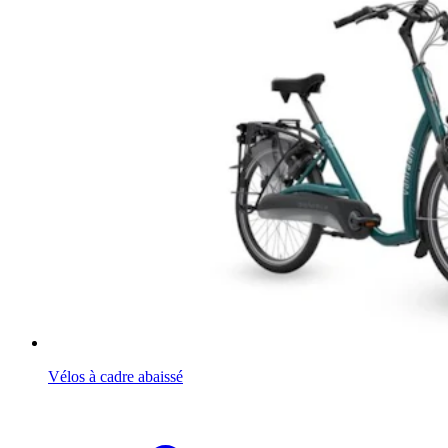
Vélos à cadre abaissé