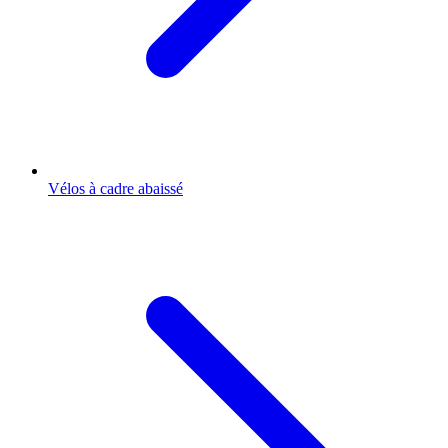
Vélos à cadre abaissé