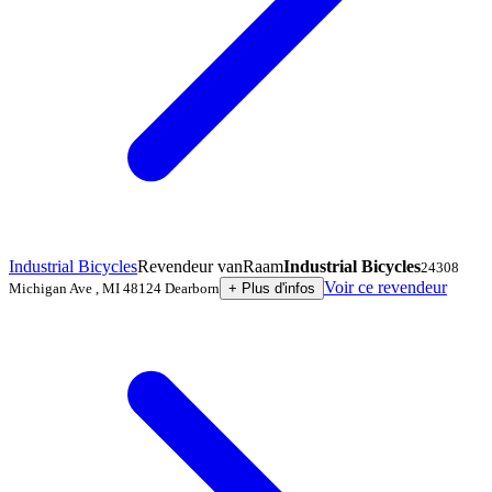
Industrial Bicycles
Revendeur vanRaam
Industrial Bicycles
24308
Voir ce revendeur
Michigan Ave
,
MI 48124
Dearborn
+
Plus d'infos