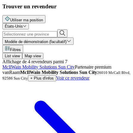
Trouver un revendeur
Utiliser ma position
États-Unis
Modèle de démonstration (facultatif)
Filtres
List view
Map view
Affichage de
4
revendeurs
parmi
7
McIlWain Mobility Solutions Sun City
Partenaire premium
vanRaam
McIlWain Mobility Solutions Sun City
26010 McCall Blvd
,
Voir ce revendeur
92586
Sun City
+
Plus d'infos