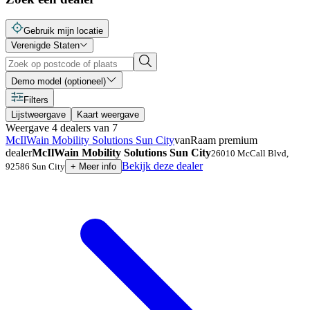
Gebruik mijn locatie
Verenigde Staten
Demo model (optioneel)
Filters
Lijstweergave
Kaart weergave
Weergave
4
dealers
van
7
McIlWain Mobility Solutions Sun City
vanRaam premium
dealer
McIlWain Mobility Solutions Sun City
26010 McCall Blvd
,
Bekijk deze dealer
92586
Sun City
+
Meer info