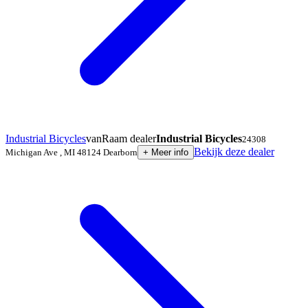
Industrial Bicycles
vanRaam dealer
Industrial Bicycles
24308
Bekijk deze dealer
Michigan Ave
,
MI 48124
Dearborn
+
Meer info