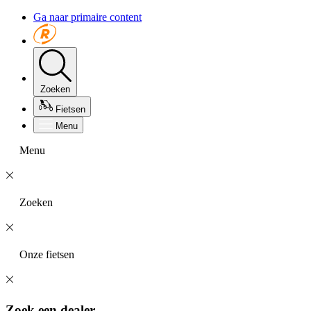
Ga naar primaire content
Zoeken
Fietsen
Menu
Menu
Zoeken
Onze fietsen
Zoek een dealer