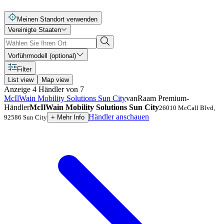
Meinen Standort verwenden
Vereinigte Staaten
Vorführmodell (optional)
Filter
List view
Map view
Anzeige
4
Händler
von
7
McIlWain Mobility Solutions Sun City
vanRaam Premium-
Händler
McIlWain Mobility Solutions Sun City
26010 McCall Blvd
,
Händler anschauen
92586
Sun City
+
Mehr Info