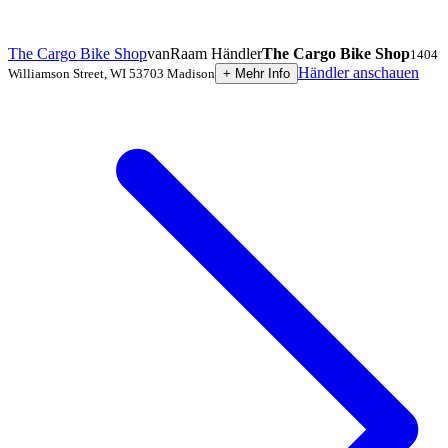
The Cargo Bike Shop
vanRaam Händler
The Cargo Bike Shop
1404
Händler anschauen
Williamson Street
,
WI 53703
Madison
+
Mehr Info