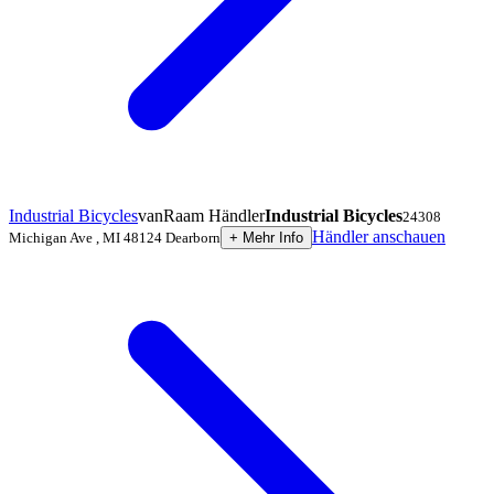
Industrial Bicycles
vanRaam Händler
Industrial Bicycles
24308
Händler anschauen
Michigan Ave
,
MI 48124
Dearborn
+
Mehr Info