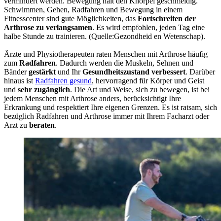
vermindert werden. Bewegung hält den Knorpel geschmeidig.
Schwimmen, Gehen, Radfahren und Bewegung in einem
Fitnesscenter sind gute Möglichkeiten, das
Fortschreiten der
Arthrose zu verlangsamen
. Es wird empfohlen, jeden Tag eine
halbe Stunde zu trainieren. (Quelle:Gezondheid en Wetenschap).
Ärzte und Physiotherapeuten raten Menschen mit Arthrose häufig
zum
Radfahren
. Dadurch werden die Muskeln, Sehnen und
Bänder
gestärkt
und Ihr
Gesundheitszustand verbessert
. Darüber
hinaus ist
Radfahren gesund
, hervorragend für Körper und Geist
und
sehr zugänglich
. Die Art und Weise, sich zu bewegen, ist bei
jedem Menschen mit Arthrose anders, berücksichtigt Ihre
Erkrankung und respektiert Ihre eigenen Grenzen. Es ist ratsam, sich
bezüglich Radfahren und Arthrose immer mit Ihrem Facharzt oder
Arzt zu
beraten
.