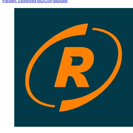
Parallel Tandems
Fun2Go
Fußplatte