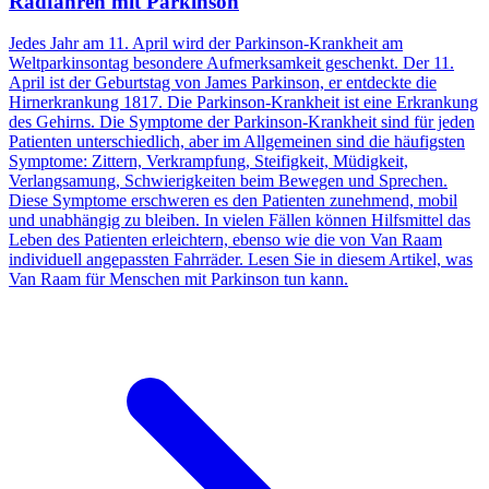
Radfahren mit Parkinson
Jedes Jahr am 11. April wird der Parkinson-Krankheit am
Weltparkinsontag besondere Aufmerksamkeit geschenkt. Der 11.
April ist der Geburtstag von James Parkinson, er entdeckte die
Hirnerkrankung 1817. Die Parkinson-Krankheit ist eine Erkrankung
des Gehirns. Die Symptome der Parkinson-Krankheit sind für jeden
Patienten unterschiedlich, aber im Allgemeinen sind die häufigsten
Symptome: Zittern, Verkrampfung, Steifigkeit, Müdigkeit,
Verlangsamung, Schwierigkeiten beim Bewegen und Sprechen.
Diese Symptome erschweren es den Patienten zunehmend, mobil
und unabhängig zu bleiben. In vielen Fällen können Hilfsmittel das
Leben des Patienten erleichtern, ebenso wie die von Van Raam
individuell angepassten Fahrräder. Lesen Sie in diesem Artikel, was
Van Raam für Menschen mit Parkinson tun kann.