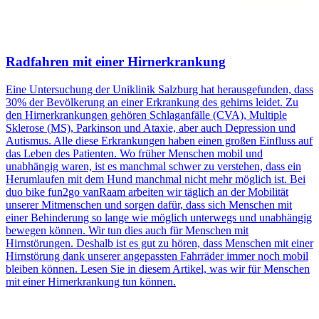
Radfahren mit einer Hirnerkrankung
Eine Untersuchung der Uniklinik Salzburg hat herausgefunden, dass
30% der Bevölkerung an einer Erkrankung des gehirns leidet. Zu
den Hirnerkrankungen gehören Schlaganfälle (CVA), Multiple
Sklerose (MS), Parkinson und Ataxie, aber auch Depression und
Autismus. Alle diese Erkrankungen haben einen großen Einfluss auf
das Leben des Patienten. Wo früher Menschen mobil und
unabhängig waren, ist es manchmal schwer zu verstehen, dass ein
Herumlaufen mit dem Hund manchmal nicht mehr möglich ist. Bei
duo bike fun2go vanRaam arbeiten wir täglich an der Mobilität
unserer Mitmenschen und sorgen dafür, dass sich Menschen mit
einer Behinderung so lange wie möglich unterwegs und unabhängig
bewegen können. Wir tun dies auch für Menschen mit
Hirnstörungen. Deshalb ist es gut zu hören, dass Menschen mit einer
Hirnstörung dank unserer angepassten Fahrräder immer noch mobil
bleiben können. Lesen Sie in diesem Artikel, was wir für Menschen
mit einer Hirnerkrankung tun können.