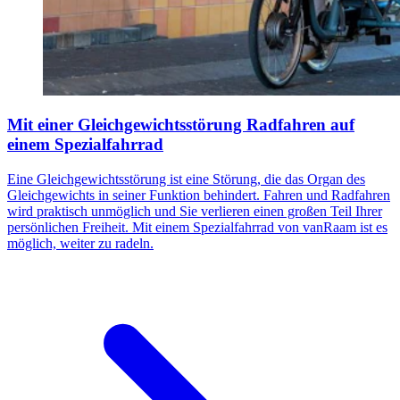
Mit einer Gleichgewichtsstörung Radfahren auf
einem Spezialfahrrad
Eine Gleichgewichtsstörung ist eine Störung, die das Organ des
Gleichgewichts in seiner Funktion behindert. Fahren und Radfahren
wird praktisch unmöglich und Sie verlieren einen großen Teil Ihrer
persönlichen Freiheit. Mit einem Spezialfahrrad von vanRaam ist es
möglich, weiter zu radeln.