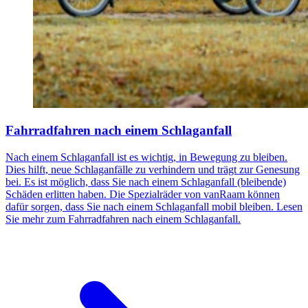
Fahrradfahren nach einem Schlaganfall
Nach einem Schlaganfall ist es wichtig, in Bewegung zu bleiben.
Dies hilft, neue Schlaganfälle zu verhindern und trägt zur Genesung
bei. Es ist möglich, dass Sie nach einem Schlaganfall (bleibende)
Schäden erlitten haben. Die Spezialräder von vanRaam können
dafür sorgen, dass Sie nach einem Schlaganfall mobil bleiben. Lesen
Sie mehr zum Fahrradfahren nach einem Schlaganfall.