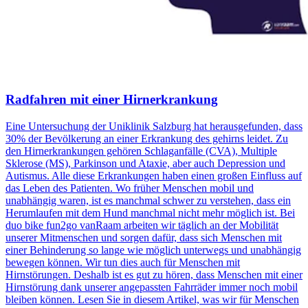
Radfahren mit einer Hirnerkrankung
Eine Untersuchung der Uniklinik Salzburg hat herausgefunden, dass
30% der Bevölkerung an einer Erkrankung des gehirns leidet. Zu
den Hirnerkrankungen gehören Schlaganfälle (CVA), Multiple
Sklerose (MS), Parkinson und Ataxie, aber auch Depression und
Autismus. Alle diese Erkrankungen haben einen großen Einfluss auf
das Leben des Patienten. Wo früher Menschen mobil und
unabhängig waren, ist es manchmal schwer zu verstehen, dass ein
Herumlaufen mit dem Hund manchmal nicht mehr möglich ist. Bei
duo bike fun2go vanRaam arbeiten wir täglich an der Mobilität
unserer Mitmenschen und sorgen dafür, dass sich Menschen mit
einer Behinderung so lange wie möglich unterwegs und unabhängig
bewegen können. Wir tun dies auch für Menschen mit
Hirnstörungen. Deshalb ist es gut zu hören, dass Menschen mit einer
Hirnstörung dank unserer angepassten Fahrräder immer noch mobil
bleiben können. Lesen Sie in diesem Artikel, was wir für Menschen