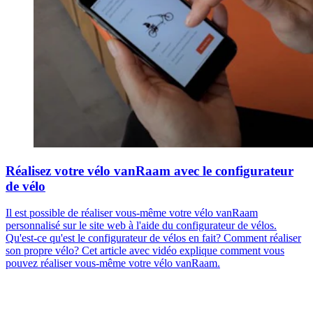
Réalisez votre vélo vanRaam avec le configurateur
de vélo
Il est possible de réaliser vous-même votre vélo vanRaam
personnalisé sur le site web à l'aide du configurateur de vélos.
Qu'est-ce qu'est le configurateur de vélos en fait? Comment réaliser
son propre vélo? Cet article avec vidéo explique comment vous
pouvez réaliser vous-même votre vélo vanRaam.