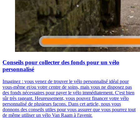
Conseils pour collecter des fonds pour un vélo
personnalisé
Imaginez : vous venez de trouver le vélo personnalisé idéal pour
vous-même et/ou votre centre de soins, mais vous ne disposez pas
des fonds nécessaires pour payer le vélo immédiatement. C'est bien
sûr très rageant. Heureusement, vous pouvez financer votre vélo
personnalisé de plusieurs façons. Dans cet article, nous vous
donnons des conseils utiles pour vous assurer que vous pourrez tout
de même utiliser un vélo Van Raam à l'avenir.