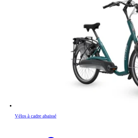
Vélos à cadre abaissé