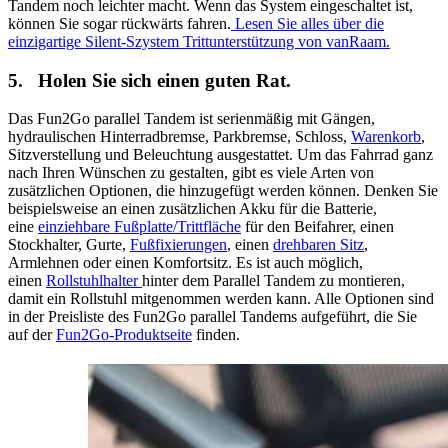
Tandem noch leichter macht. Wenn das System eingeschaltet ist,
können Sie sogar rückwärts fahren.
Lesen Sie alles über die
einzigartige Silent-Szystem Trittunterstützung von vanRaam.
5. Holen Sie sich einen guten Rat.
Das Fun2Go parallel Tandem ist serienmäßig mit Gängen,
hydraulischen Hinterradbremse, Parkbremse, Schloss,
Warenkorb
,
Sitzverstellung und Beleuchtung ausgestattet. Um das Fahrrad ganz
nach Ihren Wünschen zu gestalten, gibt es viele Arten von
zusätzlichen Optionen, die hinzugefügt werden können. Denken Sie
beispielsweise an einen zusätzlichen Akku für die Batterie,
eine
einziehbare Fußplatte/Trittfläche
für den Beifahrer, einen
Stockhalter, Gurte,
Fußfixierungen
, einen
drehbaren Sitz
,
Armlehnen oder einen Komfortsitz. Es ist auch möglich,
einen
Rollstuhlhalter
hinter dem Parallel Tandem zu montieren,
damit ein Rollstuhl mitgenommen werden kann. Alle Optionen sind
in der Preisliste des Fun2Go parallel Tandems aufgeführt, die Sie
auf der
Fun2Go-Produktseite
finden.