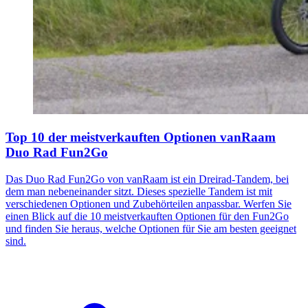
Top 10 der meistverkauften Optionen vanRaam
Duo Rad Fun2Go
Das Duo Rad Fun2Go von vanRaam ist ein Dreirad-Tandem, bei
dem man nebeneinander sitzt. Dieses spezielle Tandem ist mit
verschiedenen Optionen und Zubehörteilen anpassbar. Werfen Sie
einen Blick auf die 10 meistverkauften Optionen für den Fun2Go
und finden Sie heraus, welche Optionen für Sie am besten geeignet
sind.