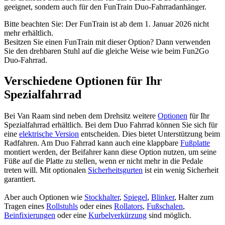
geeignet, sondern auch für den FunTrain Duo-Fahrradanhänger.
Bitte beachten Sie: Der FunTrain ist ab dem 1. Januar 2026 nicht
mehr erhältlich.
Besitzen Sie einen FunTrain mit dieser Option? Dann verwenden
Sie den drehbaren Stuhl auf die gleiche Weise wie beim Fun2Go
Duo-Fahrrad.
Verschiedene Optionen für Ihr
Spezialfahrrad
Bei Van Raam sind neben dem Drehsitz weitere
Optionen
für Ihr
Spezialfahrrad erhältlich. Bei dem Duo Fahrrad können Sie sich für
eine
elektrische Version
entscheiden. Dies bietet Unterstützung beim
Radfahren. Am Duo Fahrrad kann auch eine klappbare
Fußplatte
montiert werden, der Beifahrer kann diese Option nutzen, um seine
Füße auf die Platte zu stellen, wenn er nicht mehr in die Pedale
treten will. Mit optionalen
Sicherheitsgurten
ist ein wenig Sicherheit
garantiert.
Aber auch Optionen wie
Stockhalter
,
Spiegel
,
Blinker
, Halter zum
Tragen eines
Rollstuhls
oder eines
Rollators
,
Fußschalen
,
Beinfixierungen
oder eine
Kurbelverkürzung
sind möglich.