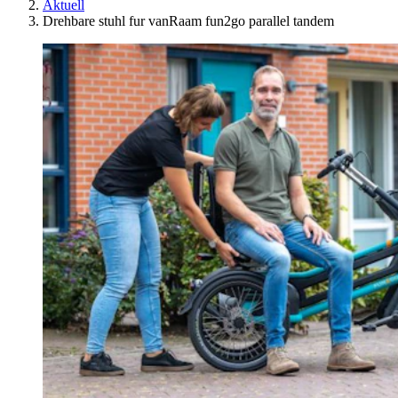
Aktuell
Drehbare stuhl fur vanRaam fun2go parallel tandem