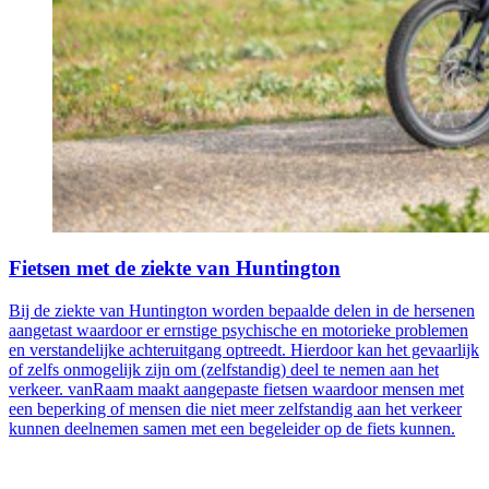
Fietsen met de ziekte van Huntington
Bij de ziekte van Huntington worden bepaalde delen in de hersenen
aangetast waardoor er ernstige psychische en motorieke problemen
en verstandelijke achteruitgang optreedt. Hierdoor kan het gevaarlijk
of zelfs onmogelijk zijn om (zelfstandig) deel te nemen aan het
verkeer. vanRaam maakt aangepaste fietsen waardoor mensen met
een beperking of mensen die niet meer zelfstandig aan het verkeer
kunnen deelnemen samen met een begeleider op de fiets kunnen.