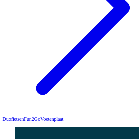
Duofietsen
Fun2Go
Voetenplaat