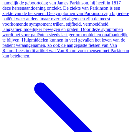
namelijk de geboortedag van James Parkinson, hij heeft in 1817
deze hersenaandoening ontdekt. De ziekte van Parkinson is een
ziekte van de hersenen. De symptomen van Parkinson zijn bij iedere
patiënt weer anders, maar over het algemeen zijn de meest
voorkomende symptomen: trillen, stijfheid, vermoeidheid,
langzamer, moeilijker bewegen en praten. Door deze symptomen
wordt het voor patiënten steeds lastiger om mobiel en onafhankelijk
te blijven. Hulpmiddelen kunnen in veel gevallen het leven van de
patiënt veraangenamen, zo ook de aangepaste fietsen van Van
Raam. Lees in dit artikel wat Van Raam voor mensen met Parkinson
kan betekenen.