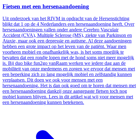
Fietsen met een hersenaandoening
Uit onderzoek van het RIVM in opdracht van de Hersenstichting
blijkt dat 1 op de 4 Nederlanders een hersenaandoening heeft. Over
hersenaandoeningen vallen onder andere Cerebro Vasculair
Accident (CVA), Multiple Sclerose (MS), ziekte van Parkinson en
Ataxie, maar ook een depressie en autisme. Al deze aandoeningen
hebben een grote impact op het leven van de patiënt. Waar men
voorheen mobiel en onafhankelijk was, is het soms moeilijk te
bevatten dat een rondje lopen met de hond soms niet meer mogelijk
is. Bij duo bike fun2go vanRaam werken we iedere dag aan de
mobiliteit van onze medemens en zorgen we ervoor dat mensen met
een beperking zich zo lang mogelijk mobiel en zelfstandig kunnen
verplaatsen. Dit doen we ook voor mensen met een
hersenaandoening. Het is dan ook goed om te horen dat mensen met
een hersenaandoening dankzij onze aangepaste fietsen toch nog
mobiel kunnen blijven. Lees in dit artikel wat wij voor mensen met
een hersenaandoening kunnen betekenen.