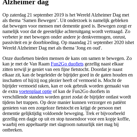
Alzheimer dag
Op zaterdag 21 september 2019 is het Wereld Alzheimer Dag met
als thema ‘Samen Bewegen’. Uit onderzoek is namelijk gebleken
dat bewegen voor mensen met dementie goed is. Bewegen zorgt er
namelijk voor dat de geestelijke achteruitgang wordt vertraagd. Zo
verbeter je met bewegen onder andere je denkvermogen, onrust,
passiviteit en je doorbloeding. Op maandag 21 september 2020 ishet
Wereld Alzheimer Dag met als thema 'Jong en oud'.
Onze duofietsen bieden mensen de kans om samen te bewegen. Zo
kan je met de Van Raam
Fun2Go duofiets
gezellig naast elkaar
zitten terwijl je geniet van een fijne fietstocht. Doordat je naast
elkaar zit, kan de begeleider de bijrijder goed in de gaten houden en
inschatten of hij/zij nog plezier heeft of vermoeid is. Mocht de
bijrijder vermoeid raken, kan er ook gebruik worden gemaakt van
de extra
voetenplaat optie
of kan de Fun2Go duofiets in
verschillende standen worden gezet zodat de bijrijder ontlast wordt
tijdens het trappen. Op deze manier kunnen verzorger en patiënt
genieten van een zorgeloze fietstocht en krijgt de persoon met
dementie gelijktijdig voldoende beweging. Trek er bijvoorbeeld
gezellig een dagje op uit en stop tussendoor voor een kopje koffie,
waarbij een appeltaartje met slagroom natuurlijk niet mag bij
ontbreken.