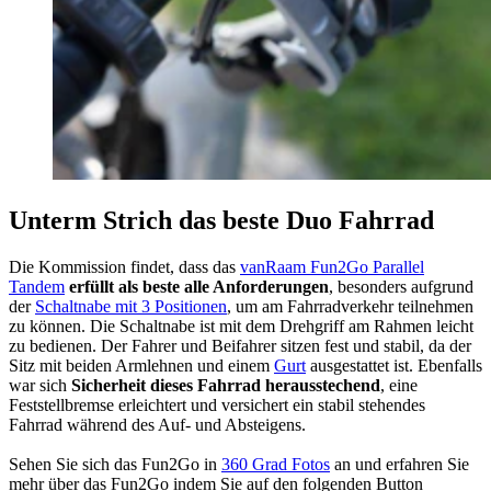
Unterm Strich das beste Duo Fahrrad
Die Kommission findet, dass das
vanRaam Fun2Go Parallel
Tandem
erfüllt als beste alle Anforderungen
, besonders aufgrund
der
Schaltnabe mit 3 Positionen
, um am Fahrradverkehr teilnehmen
zu können. Die Schaltnabe ist mit dem Drehgriff am Rahmen leicht
zu bedienen. Der Fahrer und Beifahrer sitzen fest und stabil, da der
Sitz mit beiden Armlehnen und einem
Gurt
ausgestattet ist. Ebenfalls
war sich
Sicherheit dieses Fahrrad herausstechend
, eine
Feststellbremse erleichtert und versichert ein stabil stehendes
Fahrrad während des Auf- und Absteigens.
Sehen Sie sich das Fun2Go in
360 Grad Fotos
an und erfahren Sie
mehr über das Fun2Go indem Sie auf den folgenden Button