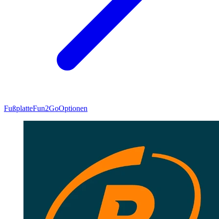
Fußplatte
Fun2Go
Optionen