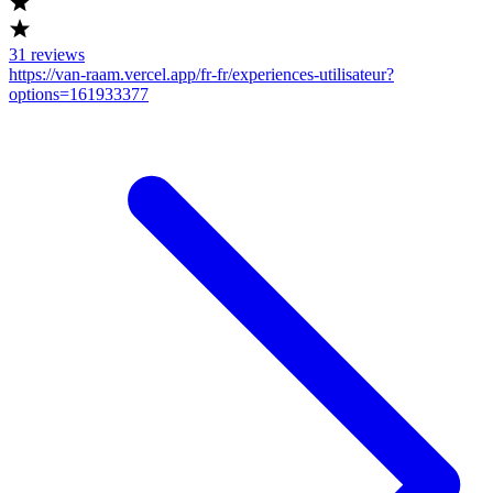
31
reviews
https://van-raam.vercel.app/fr-fr/experiences-utilisateur?
options=161933377