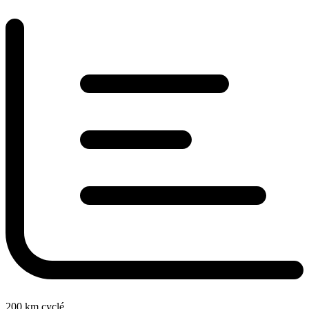
200
km cyclé