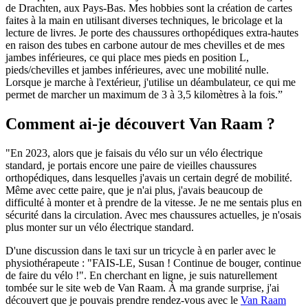
de Drachten, aux Pays-Bas. Mes hobbies sont la création de cartes
faites à la main en utilisant diverses techniques, le bricolage et la
lecture de livres. Je porte des chaussures orthopédiques extra-hautes
en raison des tubes en carbone autour de mes chevilles et de mes
jambes inférieures, ce qui place mes pieds en position L,
pieds/chevilles et jambes inférieures, avec une mobilité nulle.
Lorsque je marche à l'extérieur, j'utilise un déambulateur, ce qui me
permet de marcher un maximum de 3 à 3,5 kilomètres à la fois.”
Comment ai-je découvert Van Raam ?
"En 2023, alors que je faisais du vélo sur un vélo électrique
standard, je portais encore une paire de vieilles chaussures
orthopédiques, dans lesquelles j'avais un certain degré de mobilité.
Même avec cette paire, que je n'ai plus, j'avais beaucoup de
difficulté à monter et à prendre de la vitesse. Je ne me sentais plus en
sécurité dans la circulation. Avec mes chaussures actuelles, je n'osais
plus monter sur un vélo électrique standard.
D'une discussion dans le taxi sur un tricycle à en parler avec le
physiothérapeute : "FAIS-LE, Susan ! Continue de bouger, continue
de faire du vélo !". En cherchant en ligne, je suis naturellement
tombée sur le site web de Van Raam. À ma grande surprise, j'ai
découvert que je pouvais prendre rendez-vous avec le
Van Raam