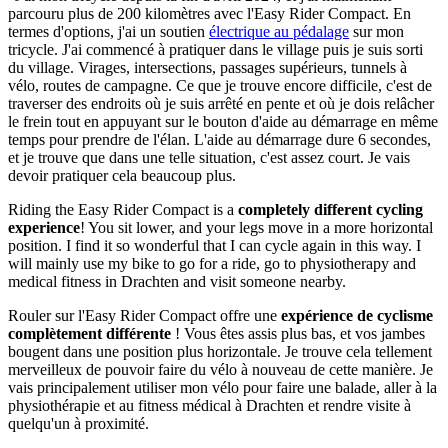
parcouru plus de 200 kilomètres avec l'Easy Rider Compact. En
termes d'options, j'ai un soutien
électrique au pédalage
sur mon
tricycle. J'ai commencé à pratiquer dans le village puis je suis sorti
du village. Virages, intersections, passages supérieurs, tunnels à
vélo, routes de campagne. Ce que je trouve encore difficile, c'est de
traverser des endroits où je suis arrêté en pente et où je dois relâcher
le frein tout en appuyant sur le bouton d'aide au démarrage en même
temps pour prendre de l'élan. L'aide au démarrage dure 6 secondes,
et je trouve que dans une telle situation, c'est assez court. Je vais
devoir pratiquer cela beaucoup plus.
Riding the Easy Rider Compact is a
completely different cycling
experience
! You sit lower, and your legs move in a more horizontal
position. I find it so wonderful that I can cycle again in this way. I
will mainly use my bike to go for a ride, go to physiotherapy and
medical fitness in Drachten and visit someone nearby.
Rouler sur l'Easy Rider Compact offre une
expérience de cyclisme
complètement différente
! Vous êtes assis plus bas, et vos jambes
bougent dans une position plus horizontale. Je trouve cela tellement
merveilleux de pouvoir faire du vélo à nouveau de cette manière. Je
vais principalement utiliser mon vélo pour faire une balade, aller à la
physiothérapie et au fitness médical à Drachten et rendre visite à
quelqu'un à proximité.