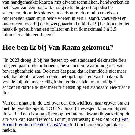
van handgemaakte kaarten met diverse technieken, handwerken en
het lezen van een boek. Ik draag extra hoge orthopedische
schoenen, door de kokers van carbon rondom mijn enkels en
onderbenen staan mijn beide voeten in een L-stand, voet/enkel en
onderbeen, waarbij de beweegbaarheid nihil is. Bij het lopen buiten
maak ik gebruik van een rollator en kan ik maximaal 3 á 3,5
kilometer achtereen lopen.”
Hoe ben ik bij Van Raam gekomen?
“In 2023 droeg ik bij het fietsen op een standaard elektrische fiets
nog een paar oude orthopedische schoenen, waarin nog iets van
beweegbaarheid zat. Ook met dat paar, dat ik inmiddels niet meer
heb, had ik al erg veel moeite met opstappen en vaart maken. Ik
voelde mij niet meer veilig in het verkeer. Met mijn huidige
schoenen durfde ik niet meer te fietsen op een standaard elektrische
fiets.
Van een praatje in de taxi over een driewielfiets, naar erover praten
met de fysiotherapeut: ‘DOEN, Susan! Bewegen, kunnen blijven
fietsen!’. Toen ik ging kijken op het internet kwam ik vanzelf op de
site van Van Raam terecht. Tot mijn verrassing bleek dat ik bij
Van
Raam Premium Dealer Care4More
in Drachten een afspraak kon
maken.