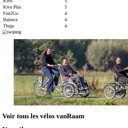
Kivo
5
Kivo Plus
5
Fun2Go
4
Balance
4
Thuja
4
Voir tous les vélos vanRaam