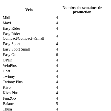
Nombre de semaines de
Velo
production
Midi
4
Maxi
4
Easy Rider
4
Easy Rider
4
Compact/Compact+/Small
Easy Sport
4
Easy Sport Small
4
Easy Go
6
OPair
4
VeloPlus
4
Chat
4
Twinny
4
Twinny Plus
4
Kivo
4
Kivo Plus
4
Fun2Go
4
Balance
5
Thuja
4