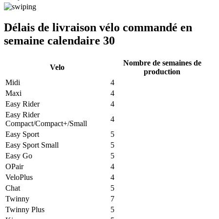
Délais de livraison vélo commandé en
semaine calendaire 30
Nombre de semaines de
Velo
production
Midi
4
Maxi
4
Easy Rider
4
Easy Rider
4
Compact/Compact+/Small
Easy Sport
5
Easy Sport Small
5
Easy Go
5
OPair
4
VeloPlus
4
Chat
5
Twinny
7
Twinny Plus
5