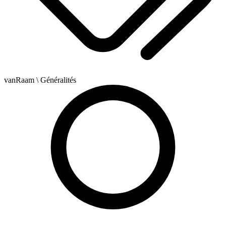
vanRaam
\ Généralités