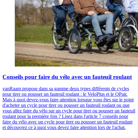
Conseils pour faire du vélo avec un fauteuil roulant
vanRaam propose dans sa gamme deux types différents de cycles
pour tirer ou pousser un fauteuil roulant : le VeloPlus et le OPair.
Mais à quoi devez-vous faire attention lorsque vous êtes sur le point
d'acheter un cycle pour tirer ou pousser un fauteuil roulant ou que
vous allez faire du vélo sur un cycle pour tirer ou pousser un fauteuil
roulant pour la première fois ? Lisez dans l'article 7 conseils pour
faire du vélo avec un cycle pour tirer ou pousser un fauteuil roulant
et découvrez ce à quoi vous devez faire attention lors de l'achat.