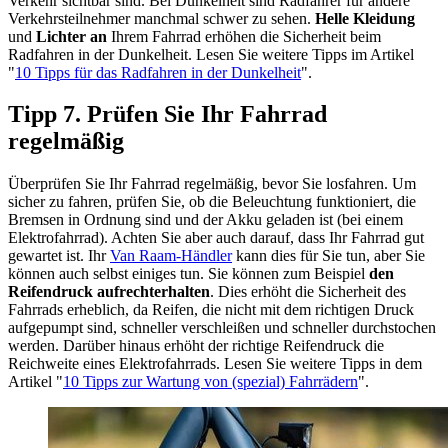
Verkehr sichtbar sind. Bei Dunkelheit sind Radfahrer für andere
Verkehrsteilnehmer manchmal schwer zu sehen.
Helle Kleidung
und
Lichter an
Ihrem Fahrrad erhöhen die Sicherheit beim
Radfahren in der Dunkelheit. Lesen Sie weitere Tipps im Artikel
"
10 Tipps für das Radfahren in der Dunkelheit
".
Tipp 7. Prüfen Sie Ihr Fahrrad
regelmäßig
Überprüfen Sie Ihr Fahrrad regelmäßig, bevor Sie losfahren. Um
sicher zu fahren, prüfen Sie, ob die Beleuchtung funktioniert, die
Bremsen in Ordnung sind und der Akku geladen ist (bei einem
Elektrofahrrad). Achten Sie aber auch darauf, dass Ihr Fahrrad gut
gewartet ist. Ihr
Van Raam-Händler
kann dies für Sie tun, aber Sie
können auch selbst einiges tun. Sie können zum Beispiel
den
Reifendruck aufrechterhalten
. Dies erhöht die Sicherheit des
Fahrrads erheblich, da Reifen, die nicht mit dem richtigen Druck
aufgepumpt sind, schneller verschleißen und schneller durchstochen
werden. Darüber hinaus erhöht der richtige Reifendruck die
Reichweite eines Elektrofahrrads. Lesen Sie weitere Tipps in dem
Artikel "
10 Tipps zur Wartung von (spezial) Fahrrädern
".