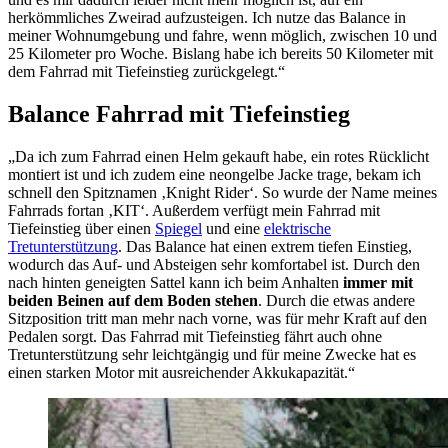
herkömmliches Zweirad aufzusteigen. Ich nutze das Balance in
meiner Wohnumgebung und fahre, wenn möglich, zwischen 10 und
25 Kilometer pro Woche. Bislang habe ich bereits 50 Kilometer mit
dem Fahrrad mit Tiefeinstieg zurückgelegt.“
Balance Fahrrad mit Tiefeinstieg
„Da ich zum Fahrrad einen Helm gekauft habe, ein rotes Rücklicht
montiert ist und ich zudem eine neongelbe Jacke trage, bekam ich
schnell den Spitznamen ‚Knight Rider‘. So wurde der Name meines
Fahrrads fortan ‚KIT‘. Außerdem verfügt mein Fahrrad mit
Tiefeinstieg über einen
Spiegel
und eine
elektrische
Tretunterstützung
. Das Balance hat einen extrem tiefen Einstieg,
wodurch das Auf- und Absteigen sehr komfortabel ist. Durch den
nach hinten geneigten Sattel kann ich beim Anhalten
immer mit
beiden Beinen auf dem Boden stehen
. Durch die etwas andere
Sitzposition tritt man mehr nach vorne, was für mehr Kraft auf den
Pedalen sorgt. Das Fahrrad mit Tiefeinstieg fährt auch ohne
Tretunterstützung sehr leichtgängig und für meine Zwecke hat es
einen starken Motor mit ausreichender Akkukapazität.“