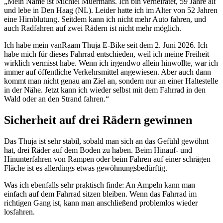
„Mein Name ist Michiel Muermans. Ich bin verheiratet, 59 Jahre alt
und lebe in Den Haag (NL). Leider hatte ich im Alter von 52 Jahren
eine Hirnblutung. Seitdem kann ich nicht mehr Auto fahren, und
auch Radfahren auf zwei Rädern ist nicht mehr möglich.
Ich habe mein vanRaam Thuja E-Bike seit dem 2. Juni 2026. Ich
habe mich für dieses Fahrrad entschieden, weil ich meine Freiheit
wirklich vermisst habe. Wenn ich irgendwo allein hinwollte, war ich
immer auf öffentliche Verkehrsmittel angewiesen. Aber auch dann
kommt man nicht genau am Ziel an, sondern nur an einer Haltestelle
in der Nähe. Jetzt kann ich wieder selbst mit dem Fahrrad in den
Wald oder an den Strand fahren.“
Sicherheit auf drei Rädern gewinnen
Das Thuja ist sehr stabil, sobald man sich an das Gefühl gewöhnt
hat, drei Räder auf dem Boden zu haben. Beim Hinauf- und
Hinunterfahren von Rampen oder beim Fahren auf einer schrägen
Fläche ist es allerdings etwas gewöhnungsbedürftig.
Was ich ebenfalls sehr praktisch finde: An Ampeln kann man
einfach auf dem Fahrrad sitzen bleiben. Wenn das Fahrrad im
richtigen Gang ist, kann man anschließend problemlos wieder
losfahren.