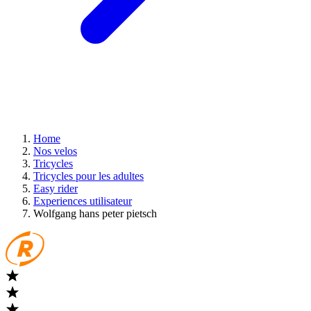
Home
Nos velos
Tricycles
Tricycles pour les adultes
Easy rider
Experiences utilisateur
Wolfgang hans peter pietsch