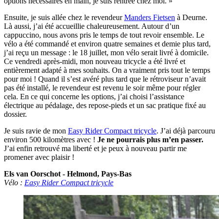
options nécessaires en main, je suis rentrée chez moi. »
Ensuite, je suis allée chez le revendeur
Manders Fietsen
à Deurne.
Là aussi, j’ai été accueillie chaleureusement. Autour d’un
cappuccino, nous avons pris le temps de tout revoir ensemble. Le
vélo a été commandé et environ quatre semaines et demie plus tard,
j’ai reçu un message : le 18 juillet, mon vélo serait livré à domicile.
Ce vendredi après-midi, mon nouveau tricycle a été livré et
entièrement adapté à mes souhaits. On a vraiment pris tout le temps
pour moi ! Quand il s’est avéré plus tard que le rétroviseur n’avait
pas été installé, le revendeur est revenu le soir même pour régler
cela. En ce qui concerne les options, j’ai choisi l’assistance
électrique au pédalage, des repose-pieds et un sac pratique fixé au
dossier.
Je suis ravie de mon
Easy Rider Compact tricycle
. J’ai déjà parcouru
environ 500 kilomètres avec !
Je ne pourrais plus m’en passer.
J’ai enfin retrouvé ma liberté et je peux à nouveau partir me
promener avec plaisir !
Els van Oorschot - Helmond, Pays-Bas
Vélo :
Easy Rider Compact tricycle