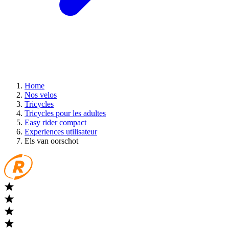
Home
Nos velos
Tricycles
Tricycles pour les adultes
Easy rider compact
Experiences utilisateur
Els van oorschot