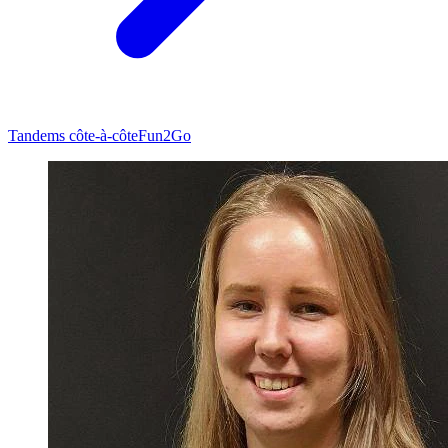
Tandems côte-à-côte
Fun2Go