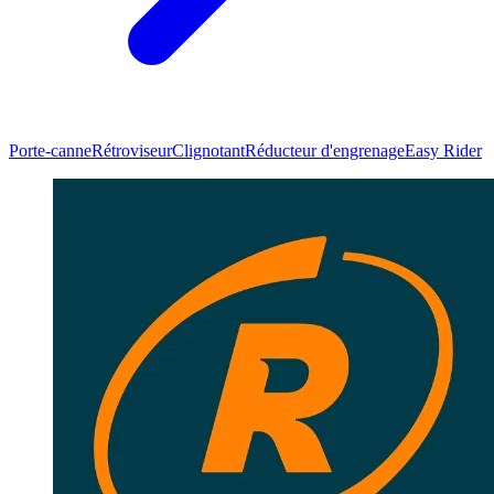
Porte-canne
Rétroviseur
Clignotant
Réducteur d'engrenage
Easy Rider