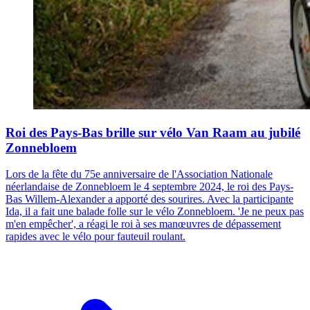
Roi des Pays-Bas brille sur vélo Van Raam au jubilé
Zonnebloem
Lors de la fête du 75e anniversaire de l'Association Nationale
néerlandaise de Zonnebloem le 4 septembre 2024, le roi des Pays-
Bas Willem-Alexander a apporté des sourires. Avec la participante
Ida, il a fait une balade folle sur le vélo Zonnebloem. 'Je ne peux pas
m'en empêcher', a réagi le roi à ses manœuvres de dépassement
rapides avec le vélo pour fauteuil roulant.