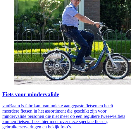
Fiets voor mindervalide
vanRaam is fabrikant van unieke aangepaste fietsen en heeft
meerdere fietsen in het assortiment die geschikt zijn voor
mindervalide personen die niet meer op een reguliere tweewielfiets
kunnen fietsen. Lees hier meer over deze speciale fietsen,
gebruikerservaringen en bekijk foto’s.