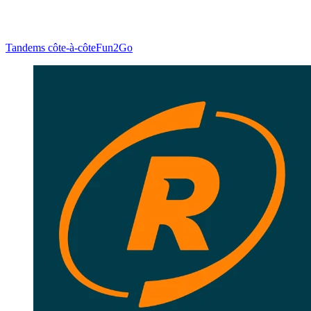
Tandems côte-à-côte
Fun2Go