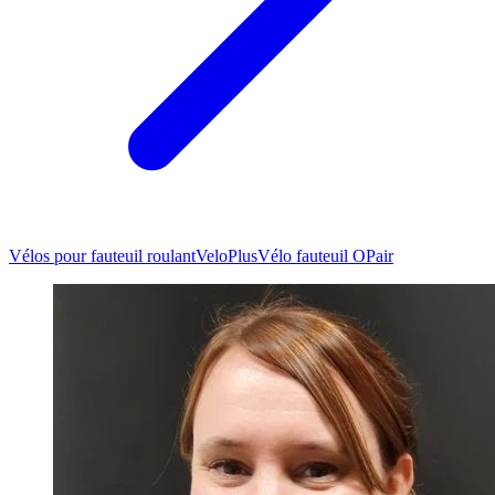
Vélos pour fauteuil roulant
VeloPlus
Vélo fauteuil OPair