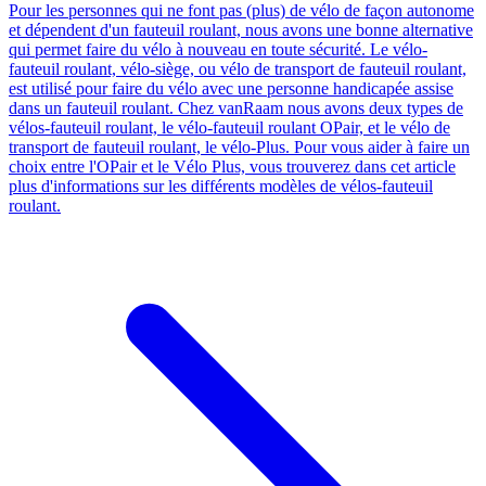
Pour les personnes qui ne font pas (plus) de vélo de façon autonome
et dépendent d'un fauteuil roulant, nous avons une bonne alternative
qui permet faire du vélo à nouveau en toute sécurité. Le vélo-
fauteuil roulant, vélo-siège, ou vélo de transport de fauteuil roulant,
est utilisé pour faire du vélo avec une personne handicapée assise
dans un fauteuil roulant. Chez vanRaam nous avons deux types de
vélos-fauteuil roulant, le vélo-fauteuil roulant OPair, et le vélo de
transport de fauteuil roulant, le vélo-Plus. Pour vous aider à faire un
choix entre l'OPair et le Vélo Plus, vous trouverez dans cet article
plus d'informations sur les différents modèles de vélos-fauteuil
roulant.