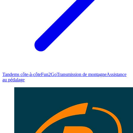
Tandems côte-à-côte
Fun2Go
Transmission de montagne
Assistance
au pédalage