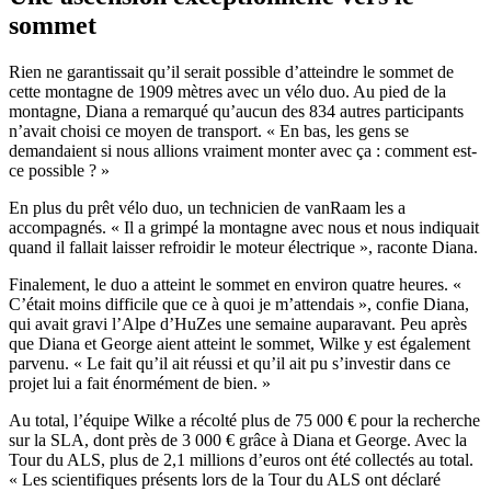
sommet
Rien ne garantissait qu’il serait possible d’atteindre le sommet de
cette montagne de 1909 mètres avec un vélo duo. Au pied de la
montagne, Diana a remarqué qu’aucun des 834 autres participants
n’avait choisi ce moyen de transport. « En bas, les gens se
demandaient si nous allions vraiment monter avec ça : comment est-
ce possible ? »
En plus du prêt vélo duo, un technicien de vanRaam les a
accompagnés. « Il a grimpé la montagne avec nous et nous indiquait
quand il fallait laisser refroidir le moteur électrique », raconte Diana.
Finalement, le duo a atteint le sommet en environ quatre heures. «
C’était moins difficile que ce à quoi je m’attendais », confie Diana,
qui avait gravi l’Alpe d’HuZes une semaine auparavant. Peu après
que Diana et George aient atteint le sommet, Wilke y est également
parvenu. « Le fait qu’il ait réussi et qu’il ait pu s’investir dans ce
projet lui a fait énormément de bien. »
Au total, l’équipe Wilke a récolté plus de 75 000 € pour la recherche
sur la SLA, dont près de 3 000 € grâce à Diana et George. Avec la
Tour du ALS, plus de 2,1 millions d’euros ont été collectés au total.
« Les scientifiques présents lors de la Tour du ALS ont déclaré