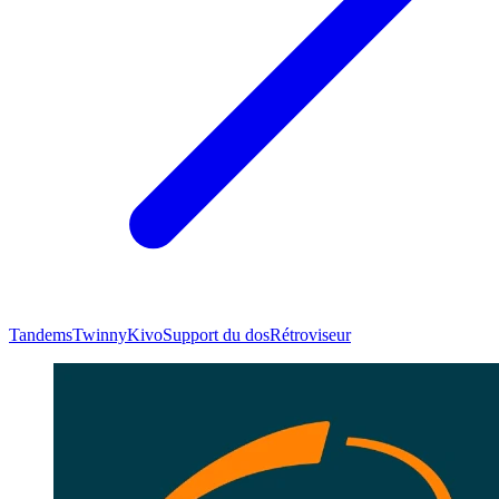
Tandems
Twinny
Kivo
Support du dos
Rétroviseur