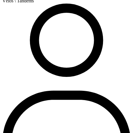
Vélos
\ Tandems