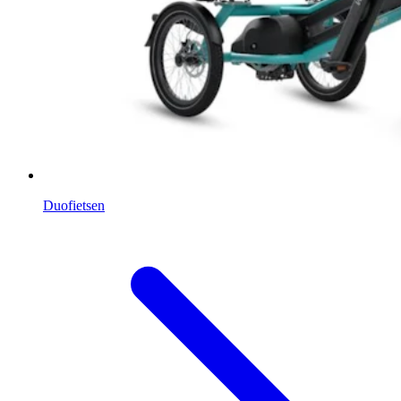
Duofietsen