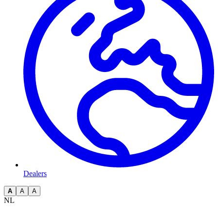
Dealers
A
A
A
NL