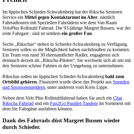
Im lippischen Schieder-Schwalenberg hat der Rikscha Senioren
Service ein
Mittel gegen Kontaktarmut im Alter
, nämlich
Fahrradtouren mit Speziellen Fahrrädern wie dem Van Raam
VeloPlus Rollstuhl Fahrrad. Die 93-jährige Margret Bussen, war der
erste Fahrgast - und ist seitdem
ein großer Fan
.
Sechs „Rikschas“ stehen in Schieder-Schwalenberg zu Verfügung.
Senioren sollen so die Möglichkeit haben nachdraußen zu kommen.
Ein Team von rund 30 ehrenamtlicher Radler, engagieren sich
demnach derzeit als „Rikscha-Piloten“. Sie wechseln sich ab um mit
den Senioren schöne Fahrten in der Umgebung zu unternehmen.
Rikschas sollen im lippischen Schieder-Schwalenberg
bald zum
Ortsbild gehören
. Finanziert wurde diese das Projekt aus
Spenden
und Sponsorengeldern
, unter anderem vom Kreis Lippe.
Neben dem Velo Plus Rollstuhlfahrrad haben Sie auch ein
Chat
Rikscha Fahrrad
und ein
Fun2Go Parallel-Tandem
im Sortiment mit
dem Sie Fahrgäste ausfahren können.
Dank des Fahrrads düst Margret Bussen wieder
durch Schieder.