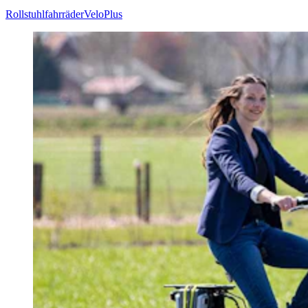
Rollstuhlfahrräder
VeloPlus