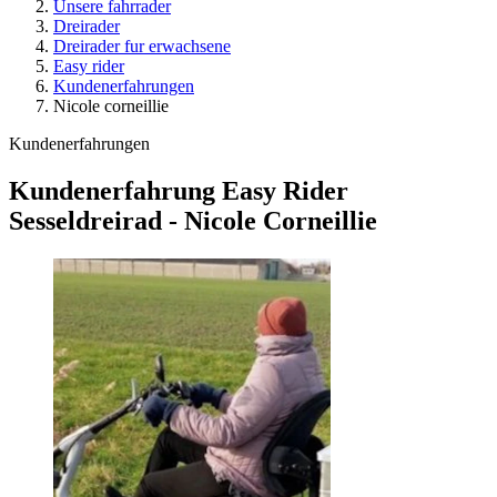
Unsere fahrrader
Dreirader
Dreirader fur erwachsene
Easy rider
Kundenerfahrungen
Nicole corneillie
Kundenerfahrungen
Kundenerfahrung Easy Rider
Sesseldreirad - Nicole Corneillie