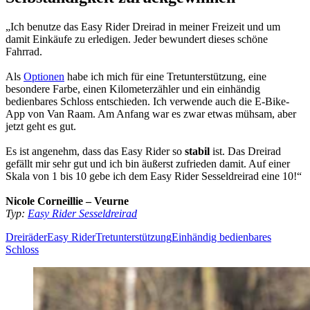
„Ich benutze das Easy Rider Dreirad in meiner Freizeit und um
damit Einkäufe zu erledigen. Jeder bewundert dieses schöne
Fahrrad.
Als
Optionen
habe ich mich für eine Tretunterstützung, eine
besondere Farbe, einen Kilometerzähler und ein einhändig
bedienbares Schloss entschieden. Ich verwende auch die E-Bike-
App von Van Raam. Am Anfang war es zwar etwas mühsam, aber
jetzt geht es gut.
Es ist angenehm, dass das Easy Rider so
stabil
ist. Das Dreirad
gefällt mir sehr gut und ich bin äußerst zufrieden damit. Auf einer
Skala von 1 bis 10 gebe ich dem Easy Rider Sesseldreirad eine 10!“
Nicole Corneillie – Veurne
Typ:
Easy Rider Sesseldreirad
Dreiräder
Easy Rider
Tretunterstützung
Einhändig bedienbares
Schloss