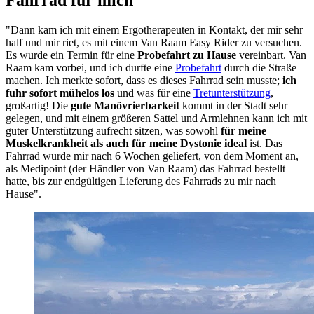
Fahrrad für mich
"Dann kam ich mit einem Ergotherapeuten in Kontakt, der mir sehr
half und mir riet, es mit einem Van Raam Easy Rider zu versuchen.
Es wurde ein Termin für eine
Probefahrt zu Hause
vereinbart. Van
Raam kam vorbei, und ich durfte eine
Probefahrt
durch die Straße
machen. Ich merkte sofort, dass es dieses Fahrrad sein musste;
ich
fuhr sofort mühelos los
und was für eine
Tretunterstützung
,
großartig! Die
gute Manövrierbarkeit
kommt in der Stadt sehr
gelegen, und mit einem größeren Sattel und Armlehnen kann ich mit
guter Unterstützung aufrecht sitzen, was sowohl
für meine
Muskelkrankheit als auch für meine Dystonie ideal
ist. Das
Fahrrad wurde mir nach 6 Wochen geliefert, von dem Moment an,
als Medipoint (der Händler von Van Raam) das Fahrrad bestellt
hatte, bis zur endgültigen Lieferung des Fahrrads zu mir nach
Hause".