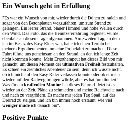
Ein Wunsch geht in Erfüllung
"Es war ein Wunsch von mir, wieder durch die Dünen zu radeln und
sogar von den Betonplatten wegzufahren, um zum Strand zu
gelangen. Ein leerer Strand, blauer Himmel und hohe Wellen durch
den Wind. Das Foto, das die Benutzererfahrung begleitet, wurde
ebenfalls an diesem Tag aufgenommen. Am zweiten Tag, an dem
ich im Besitz des Easy Rider war, hatte ich einen Termin bei
meinem Ergotherapeuten, um eine Probefahrt zu machen. Diese
Fahrt führte uns gemeinsam an den Strand, an den ich lange Zeit
nicht kommen konnte. Mein Ergotherapeut hat dieses Bild von mir
gemacht, um diesen Moment der
ultimativen Freiheit
festzuhalten.
Es schien ein ziemliches Abenteuer zu sein, denn ich wusste nicht,
ob ich mich auf den Easy Rider verlassen konnte oder ob er mich
wieder auf den Radweg bringen würde, aber es hat funktioniert!
Was für ein
kraftvollen Montor
hat dieses Fahrrad. Jetzt ist es
wieder an der Zeit, Pläne zu schmieden und meine Reichweite nach
und nach zu vergrößern. Es macht mir jeden Tag Spaß, auf das
Dreirad zu steigen, und ich bin immer noch erstaunt, wie viel
weniger müde
ich danach bin".
Positive Punkte