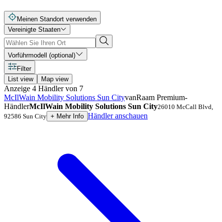
Meinen Standort verwenden
Vereinigte Staaten
Vorführmodell (optional)
Filter
List view
Map view
Anzeige
4
Händler
von
7
McIlWain Mobility Solutions Sun City
vanRaam Premium-
Händler
McIlWain Mobility Solutions Sun City
26010 McCall Blvd
,
Händler anschauen
92586
Sun City
+
Mehr Info