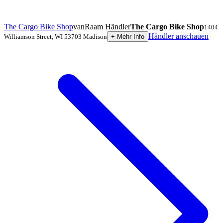
The Cargo Bike Shop
vanRaam Händler
The Cargo Bike Shop
1404
Händler anschauen
Williamson Street
,
WI 53703
Madison
+
Mehr Info