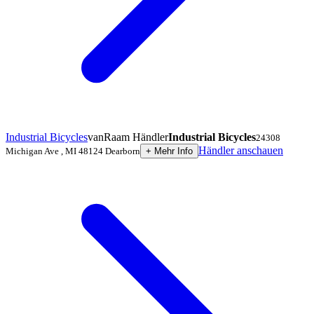
Industrial Bicycles
vanRaam Händler
Industrial Bicycles
24308
Händler anschauen
Michigan Ave
,
MI 48124
Dearborn
+
Mehr Info