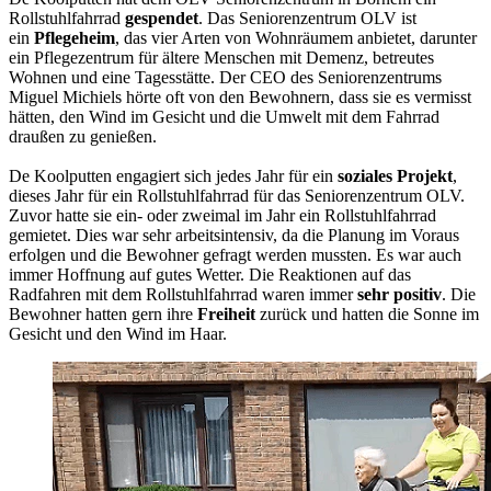
Rollstuhlfahrrad
gespendet
. Das Seniorenzentrum OLV ist
ein
Pflegeheim
, das vier Arten von Wohnräumem anbietet, darunter
ein Pflegezentrum für ältere Menschen mit Demenz, betreutes
Wohnen und eine Tagesstätte. Der CEO des Seniorenzentrums
Miguel Michiels hörte oft von den Bewohnern, dass sie es vermisst
hätten, den Wind im Gesicht und die Umwelt mit dem Fahrrad
draußen zu genießen.
De Koolputten engagiert sich jedes Jahr für ein
soziales Projekt
,
dieses Jahr für ein Rollstuhlfahrrad für das Seniorenzentrum OLV.
Zuvor hatte sie ein- oder zweimal im Jahr ein Rollstuhlfahrrad
gemietet. Dies war sehr arbeitsintensiv, da die Planung im Voraus
erfolgen und die Bewohner gefragt werden mussten. Es war auch
immer Hoffnung auf gutes Wetter. Die Reaktionen auf das
Radfahren mit dem Rollstuhlfahrrad waren immer
sehr positiv
. Die
Bewohner hatten gern ihre
Freiheit
zurück und hatten die Sonne im
Gesicht und den Wind im Haar.