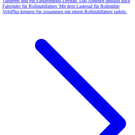
Tandems und ein Elektromobil-Dreirad. Das Angebot umfasst auch
Fahrräder für Rollstuhlfahrer. Mit dem Lasterad für Rollstühle
VeloPlus können Sie zusammen mit einem Rollstuhlfahrer radeln.​