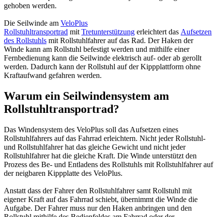
gehoben werden.
Die Seilwinde am
VeloPlus
Rollstuhltransportrad
mit
Tretunterstützung
erleichtert das
Aufsetzen
des Rollstuhls
mit Rollstuhlfahrer auf das Rad. Der Haken der
Winde kann am Rollstuhl befestigt werden und mithilfe einer
Fernbedienung kann die Seilwinde elektrisch auf- oder ab gerollt
werden. Dadurch kann der Rollstuhl auf der Kippplattform ohne
Kraftaufwand gefahren werden.
Warum ein Seilwindensystem am
Rollstuhltransportrad?
Das Windensystem des VeloPlus soll das Aufsetzen eines
Rollstuhlfahrers auf das Fahrrad erleichtern. Nicht jeder Rollstuhl-
und Rollstuhlfahrer hat das gleiche Gewicht und nicht jeder
Rollstuhlfahrer hat die gleiche Kraft. Die Winde unterstützt den
Prozess des Be- und Entladens des Rollstuhls mit Rollstuhlfahrer auf
der neigbaren Kippplatte des VeloPlus.
Anstatt dass der Fahrer den Rollstuhlfahrer samt Rollstuhl mit
eigener Kraft auf das Fahrrad schiebt, übernimmt die Winde die
Aufgabe. Der Fahrer muss nur den Haken anbringen und den
Rollstuhl mithilfe des Bedienfeldes am Fahrrad oder der