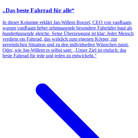
„Das beste Fahrrad für alle“
In dieser Kolumne erklärt Jan-Willem Boezel, CEO von vanRaam,
warum vanRaam lieber zehntausende besondere Fahrräder baut als
hunderttausende gleiche. Seine Überzeugung ist klar: Jeder Mensch
verdient ein Fahrrad, das wirklich zum eigenen Körper, zur
persönlichen Situation und zu den individuellen Wünschen passt.
Oder, wie Jan-Willem es selbst sagt: ,,Unser Ziel ist einfach: das
beste Fahrrad für jede und jeden zu entwickeln."