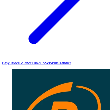
Easy Rider
Balance
Fun2Go
VeloPlus
Händler