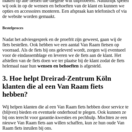
maken op alle fietsen die diegene wilt uitproberen. Natuurlijk spelen
wij ook in op de wensen en behoeften van de klant en kunnen we
opties en accessoires monteren. Een afspraak kan telefonisch of via
de website worden gemaakt.
Bestelproces
Nadat het adviesgesprek en de proefrit zijn geweest, gaan wij de
fiets bestellen. Ook hebben we een aantal Van Raam fietsen op
voorraad. Als de fiets bij ons geleverd wordt, zorgen wij eventueel
voor de eindassemblage en leveren we de fiets aan de klant. Het
afstellen van de fiets doen we ter plaatse bij de klant zodat de fiets
helemaal naar hun
wensen en behoeften
is afgesteld.
3. Hoe helpt Dreirad-Zentrum Köln
klanten die al een Van Raam fiets
hebben?
Wij helpen klanten die al een Van Raam fiets hebben door service te
(blijven) bieden en eventuele onderhoud te plegen. Ook kunnen ze
bij ons terecht voor garantie-kwesties en pechhulp. Mochten ze een
nieuwe Van Raam fiets aan willen schaffen, kun ze hun oude Van
Raam fiets inruilen bij ons.