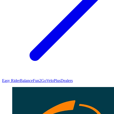
Easy Rider
Balance
Fun2Go
VeloPlus
Dealers