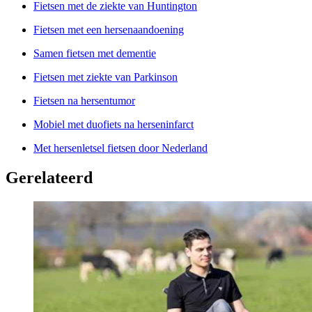
Fietsen met de ziekte van Huntington
Fietsen met een hersenaandoening
Samen fietsen met dementie
Fietsen met ziekte van Parkinson
Fietsen na hersentumor
Mobiel met duofiets na herseninfarct
Met hersenletsel fietsen door Nederland
Gerelateerd