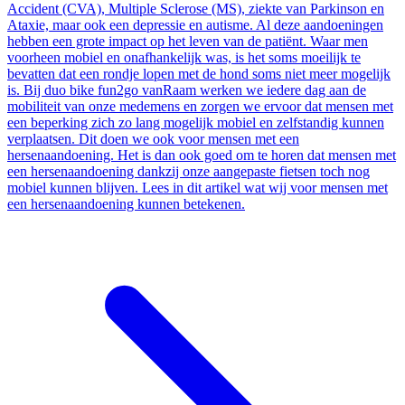
Accident (CVA), Multiple Sclerose (MS), ziekte van Parkinson en
Ataxie, maar ook een depressie en autisme. Al deze aandoeningen
hebben een grote impact op het leven van de patiënt. Waar men
voorheen mobiel en onafhankelijk was, is het soms moeilijk te
bevatten dat een rondje lopen met de hond soms niet meer mogelijk
is. Bij duo bike fun2go vanRaam werken we iedere dag aan de
mobiliteit van onze medemens en zorgen we ervoor dat mensen met
een beperking zich zo lang mogelijk mobiel en zelfstandig kunnen
verplaatsen. Dit doen we ook voor mensen met een
hersenaandoening. Het is dan ook goed om te horen dat mensen met
een hersenaandoening dankzij onze aangepaste fietsen toch nog
mobiel kunnen blijven. Lees in dit artikel wat wij voor mensen met
een hersenaandoening kunnen betekenen.