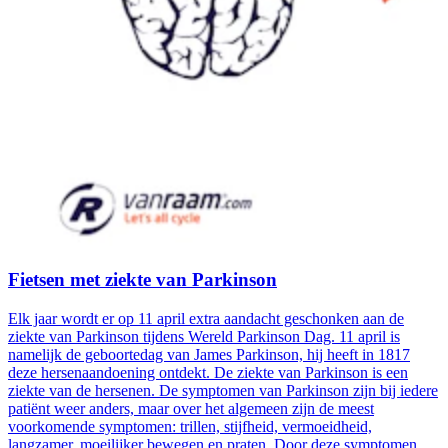
Fietsen met ziekte van Parkinson
Elk jaar wordt er op 11 april extra aandacht geschonken aan de
ziekte van Parkinson tijdens Wereld Parkinson Dag. 11 april is
namelijk de geboortedag van James Parkinson, hij heeft in 1817
deze hersenaandoening ontdekt. De ziekte van Parkinson is een
ziekte van de hersenen. De symptomen van Parkinson zijn bij iedere
patiënt weer anders, maar over het algemeen zijn de meest
voorkomende symptomen: trillen, stijfheid, vermoeidheid,
langzamer, moeilijker bewegen en praten. Door deze symptomen