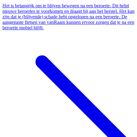
Het is belangrijk om te blijven bewegen na een beroerte. Dit helpt
nieuwe beroertes te voorkomen en draagt bij aan het herstel. Het kan
zijn dat je (blijvende) schade hebt opgelopen na een beroerte. De
aangepaste fietsen van vanRaam kunnen ervoor zorgen dat je na een
beroerte mobiel blijft.