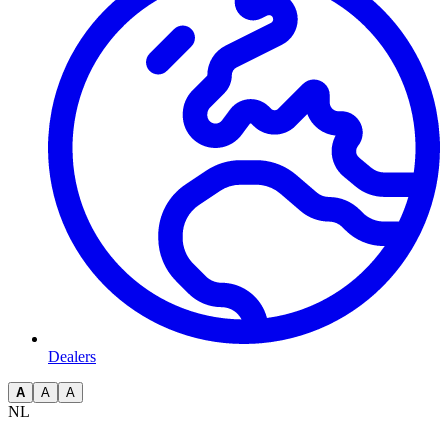
Dealers
A
A
A
NL