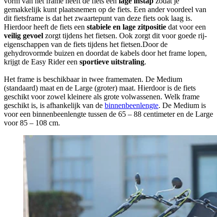
vorm van het frame heeft de fiets een
lage instap
zodat je
gemakkelijk kunt plaatsnemen op de fiets. Een ander voordeel van
dit fietsframe is dat het zwaartepunt van deze fiets ook laag is.
Hierdoor heeft de fiets een
stabiele en lage zitpositie
dat voor een
veilig gevoel
zorgt tijdens het fietsen. Ook zorgt dit voor goede rij-
eigenschappen van de fiets tijdens het fietsen.Door de
gehydrovormde buizen en doordat de kabels door het frame lopen,
krijgt de Easy Rider een
sportieve uitstraling
.
Het frame is beschikbaar in twee framematen. De Medium
(standaard) maat en de Large (groter) maat. Hierdoor is de fiets
geschikt voor zowel kleinere als grote volwassenen. Welk frame
geschikt is, is afhankelijk van de
binnenbeenlengte
. De Medium is
voor een binnenbeenlengte tussen de 65 – 88 centimeter en de Large
voor 85 – 108 cm.