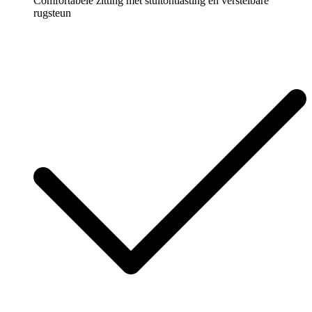
Comfortabele zitting met stuitontlasting en verstelbare
rugsteun