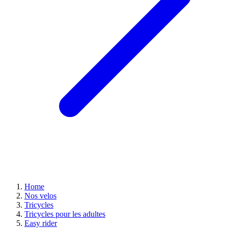
Home
Nos velos
Tricycles
Tricycles pour les adultes
Easy rider