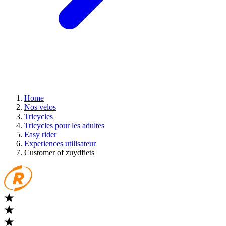
Home
Nos velos
Tricycles
Tricycles pour les adultes
Easy rider
Experiences utilisateur
Customer of zuydfiets