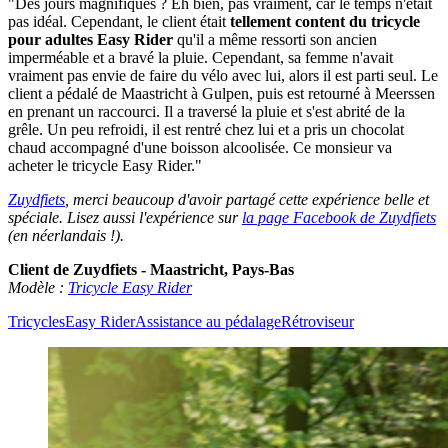
"Des jours magnifiques ? Eh bien, pas vraiment, car le temps n'était
pas idéal. Cependant, le client était
tellement content du tricycle
pour adultes Easy Rider
qu'il a même ressorti son ancien
imperméable et a bravé la pluie. Cependant, sa femme n'avait
vraiment pas envie de faire du vélo avec lui, alors il est parti seul. Le
client a pédalé de Maastricht à Gulpen, puis est retourné à Meerssen
en prenant un raccourci. Il a traversé la pluie et s'est abrité de la
grêle. Un peu refroidi, il est rentré chez lui et a pris un chocolat
chaud accompagné d'une boisson alcoolisée. Ce monsieur va
acheter le tricycle Easy Rider."
Zuydfiets
, merci beaucoup d'avoir partagé cette expérience belle et
spéciale. Lisez aussi l'expérience sur
la page Facebook de Zuydfiets
(en néerlandais !).
Client de Zuydfiets - Maastricht, Pays-Bas
Modèle
:
Tricycle Easy Rider
Tricycles
Easy Rider
Assistance au pédalage
Rétroviseur